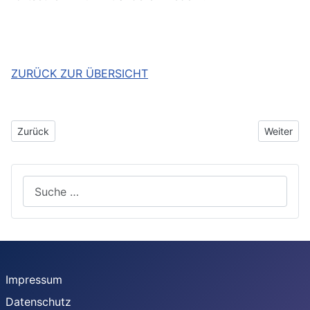
ZURÜCK ZUR ÜBERSICHT
Vorheriger Beitrag: Das Jahr 2022 JHV
Nächster 
Zurück
Weiter
Suchen
Impressum
Datenschutz