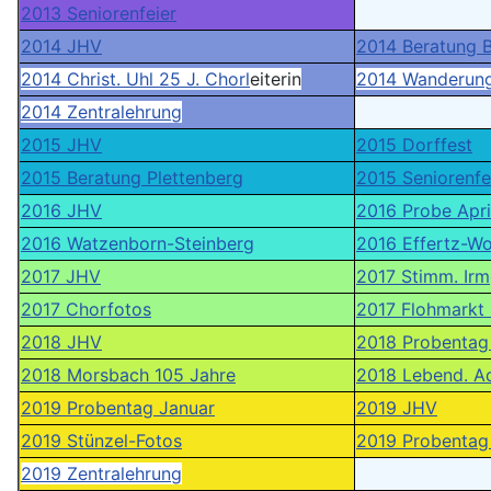
2013 Seniorenfeier
2014 JHV
2014 Beratung 
2014 Christ. Uhl 25 J. Chorl
eiterin
2014 Wanderung
2014 Zentralehrung
2015 JHV
2015 Dorffest
2015 Beratung Plettenberg
2015 Seniorenfe
2016 JHV
2016 Probe Apri
2016 Watzenborn-Steinberg
2016 Effertz-Wo
2017 JHV
2017 Stimm. Irm
2017 Chorfotos
2017 Flohmarkt 
2018 JHV
2018 Probentag 
2018 Morsbach 105 Jahre
2018 Lebend. A
2019 Probentag Januar
2019 JHV
2019 Stünzel-Fotos
2019 Probentag 
2019 Zentralehrung