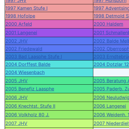
1997 JHV
1997 Hünsborn
1997 Kamen Stufe I
1997 Adventsing
1998 Hofolpe
1998 Detmold St
2000 Arfeld
2000 Haldem
2001 Langenei
2001 Schmallen
2002 JHV
2002 Balde Mel
2002 Friedewald
2002 Oberrosp
2003 Bad Laasphe Stufe I
2003 Erndtebrü
2004 Dorffest Balde
2004 Dotzlar 12
2004 Wiesenbach
2005 JHV
2005 Beratung 
2005 Benefiz Laasphe
2005 Paderb. Z
2006 JHV
2006 Neuludwig
2006 Knechtst. Stufe II
2006 Langenei
2006 Volkholz 80 J.
2006 Weidenh. 1
2007 JHV
2007 Niederdiel