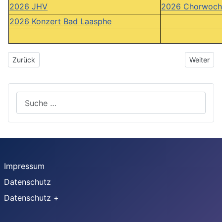
2026 JHV
2026 Chorwoch
2026 Konzert Bad Laasphe
Vorheriger Beitrag: Das Jahr 2016 - JHV
Nächster 
Zurück
Weiter
Suchen
Impressum
Datenschutz
Datenschutz +