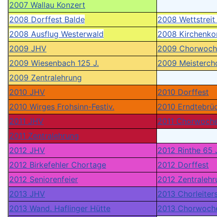
2007 Wallau Konzert
2008 Dorffest Balde
2008 Wettstreit
2008 Ausflug Westerwald
2008 Kirchenko
2009 JHV
2009 Chorwoch
2009 Wiesenbach 125 J.
2009 Meisterch
2009 Zentralehrung
2010 JHV
2010 Dorffest
2010 Wirges Frohsinn-Festiv.
2010 Erndtebrü
2011 JHV
2011 Chorwoch
2011 Zentralehrung
2012 JHV
2012 Rinthe 65 
2012 Birkefehler Chortage
2012 Dorffest
2012 Seniorenfeier
2012 Zentralehr
2013 JHV
2013 Chorleiter
2013 Wand. Haflinger Hütte
2013 Chorwoch