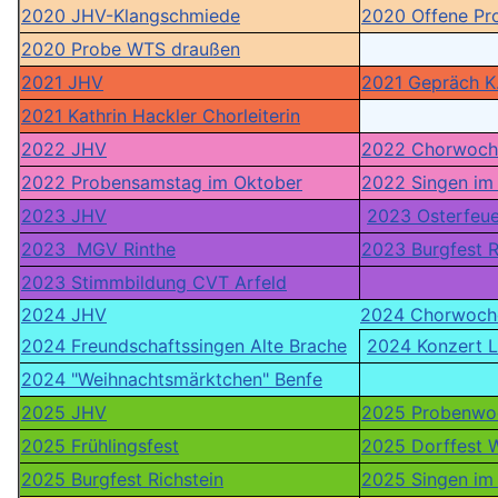
2020 JHV-Klangschmiede
2020 Offene Pr
2020 Probe WTS draußen
2021 JHV
2021 Gepräch K.
2021 Kathrin Hackler Chorleiterin
2022 JHV
2022 Chorwoch
2022 Probensamstag im Oktober
2022 Singen im
2023 JHV
2023 Osterfeue
2023 MGV Rinthe
2023 Burgfest R
2023 Stimmbildung CVT Arfeld
2024 JHV
2024 Chorwoch
2024 Freundschaftssingen Alte Brache
2024 Konzert L
2024 "Weihnachtsmärktchen" Benfe
2025 JHV
2025 Probenwo
2025 Frühlingsfest
2025 Dorffest 
2025 Burgfest Richstein
2025 Singen im