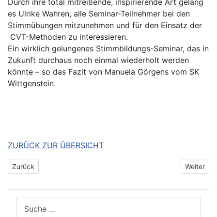
Durch ihre total mitreißende, inspirierende Art gelang
es Ulrike Wahren, alle Seminar-Teilnehmer bei den
Stimmübungen mitzunehmen und für den Einsatz der
CVT-Methoden zu interessieren.
Ein wirklich gelungenes Stimmbildungs-Seminar, das in
Zukunft durchaus noch einmal wiederholt werden
könnte – so das Fazit von Manuela Görgens vom SK
Wittgenstein.
ZURÜCK ZUR ÜBERSICHT
Vorheriger Beitrag: Das Jahr 2023 Chorbühne Bad Laasphe
Nächster 
Zurück
Weiter
Suchen