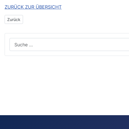
ZURÜCK ZUR ÜBERSICHT
Vorheriger Beitrag: Das Jahr 2019 - Meisterchor Olpe
Zurück
Suchen