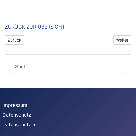
ZURÜCK ZUR ÜBERSICHT
Vorheriger Beitrag: Das Jahr 2018 - JHV
Nächster 
Zurück
Weiter
Suchen
Impressum
Datenschutz
Datenschutz +