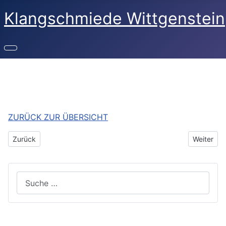
Klangschmiede Wittgenstein
ZURÜCK ZUR ÜBERSICHT
Vorheriger Beitrag: Das Jahr 2005 - Fischelbach
Nächster 
Zurück
Weiter
Suchen