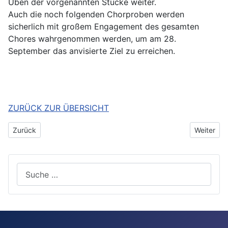
Üben der vorgenannten Stücke weiter.
Auch die noch folgenden Chorproben werden
sicherlich mit großem Engagement des gesamten
Chores wahrgenommen werden, um am 28.
September das anvisierte Ziel zu erreichen.
ZURÜCK ZUR ÜBERSICHT
Vorheriger Beitrag: Das Jahr 2019 - Stünzel Fotos
Nächster 
Zurück
Weiter
Suchen